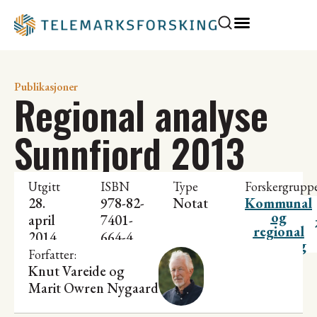
Publikasjoner
Regional analyse
Sunnfjord 2013
Utgitt
ISBN
Type
Forskergrupp
28.
978-82-
Notat
Kommunal
og
april
7401-
regional
2014
664-4
utvikling
Forfatter:
Knut Vareide
og
Marit Owren Nygaard