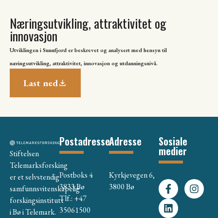
Næringsutvikling, attraktivitet og
innovasjon
Utviklingen i Sunnfjord er beskrevet og analysert med hensyn til
næringsutvikling, attraktivitet, innovasjon og utdanningsnivå.
Last ned
Postadresse
Adresse
Sosiale
medier
Stiftelsen
Telemarksforsking
Postboks 4
Kyrkjevegen 6,
er et selvstendig
3833 Bø
3800 Bø
samfunnsvitenskapelig
Tlf.: +47
forskingsinstitutt
35061500
i Bø i Telemark.