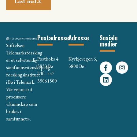
Last ned
Postadresse
Adresse
Sosiale
medier
Stiftelsen
Telemarksforsking
Postboks 4
Kyrkjevegen 6,
er et selvstendig
3833 Bø
3800 Bø
samfunnsvitenskapelig
Tlf.: +47
forskingsinstitutt
35061500
i Bø i Telemark.
Vår visjon er å
produsere
«kunnskap som
brukes i
samfunnet».