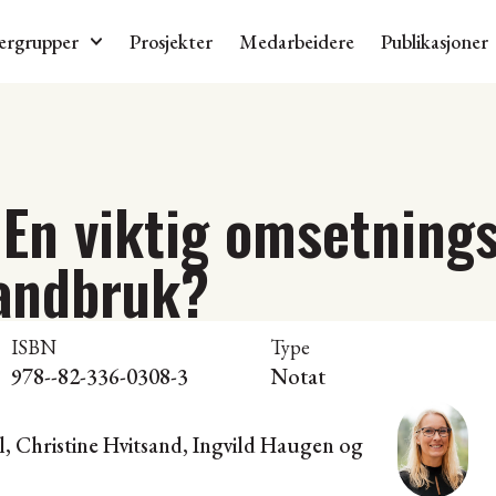
ergrupper
Prosjekter
Medarbeidere
Publikasjoner
En viktig omsetnings
landbruk?
ISBN
Type
978--82-336-0308-3
Notat
l,
Christine Hvitsand
, Ingvild Haugen og