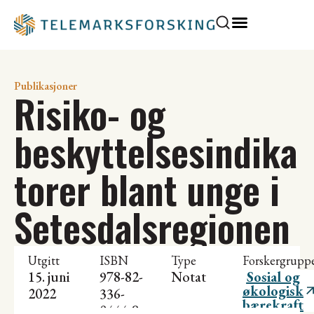
Publikasjoner
Risiko- og
beskyttelsesindika
torer blant unge i
Setesdalsregionen
Utgitt
ISBN
Type
Forskergrupp
15. juni
978-82-
Notat
Sosial og
økologisk
2022
336-
bærekraft
0444-8