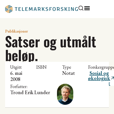
Publikasjoner
Satser og utmålt
beløp.
Utgitt
ISBN
Type
Forskergrupp
6. mai
Notat
Sosial og
økologisk
2008
bærekraft
Forfatter:
Trond Erik Lunder