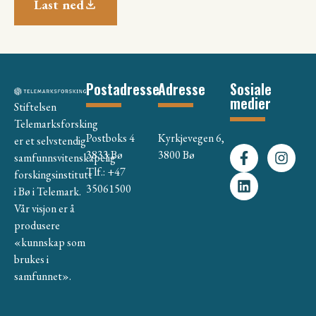
Last ned
Postadresse
Adresse
Sosiale
medier
Stiftelsen
Telemarksforsking
Postboks 4
Kyrkjevegen 6,
er et selvstendig
3833 Bø
3800 Bø
samfunnsvitenskapelig
Tlf.: +47
forskingsinstitutt
35061500
i Bø i Telemark.
Vår visjon er å
produsere
«kunnskap som
brukes i
samfunnet».