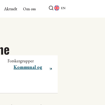
EN
Aktuelt
Om oss
ne
Forskergrupper
Kommunal og
regional utvikling