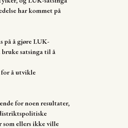
 fylker, og LUK-satsinga
 ledelse har kommet på
us på å gjøre LUK-
 bruke satsinga til å
for å utvikle
ende for noen resultater,
istriktspolitiske
som ellers ikke ville