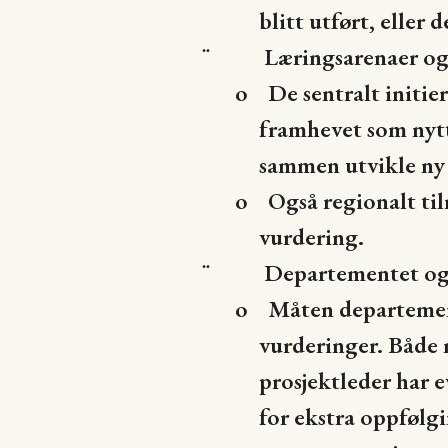
blitt utført, eller
Læringsarenaer og
¨
o
De sentralt initi
framhevet som nytti
sammen utvikle ny 
o
Også regionalt ti
vurdering.
Departementet o
¨
o
Måten departement
vurderinger. Både 
prosjektleder har e
for ekstra oppfølg