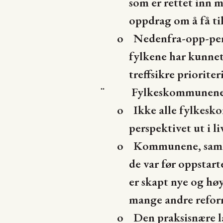
som er rettet inn m
oppdrag om å få til
o
Nedenfra-opp-pers
fylkene har kunnet
treffsikre prioriter
Fylkeskommunen
¨
o
Ikke alle fylkesk
perspektivet ut i li
o
Kommunene, samla
de var før oppsta
er skapt nye og hø
mange andre reform
o
Den praksisnære 