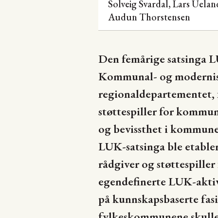
Solveig Svardal, Lars Uela
Audun Thorstensen
Den femårige satsinga L
Kommunal- og modernis
regionaldepartementet, f
støttespiller for kommu
og bevissthet i kommun
LUK-satsinga ble etable
rådgiver og støttespille
egendefinerte LUK-aktiv
på kunnskapsbaserte fasi
fylkeskommunene skulle s