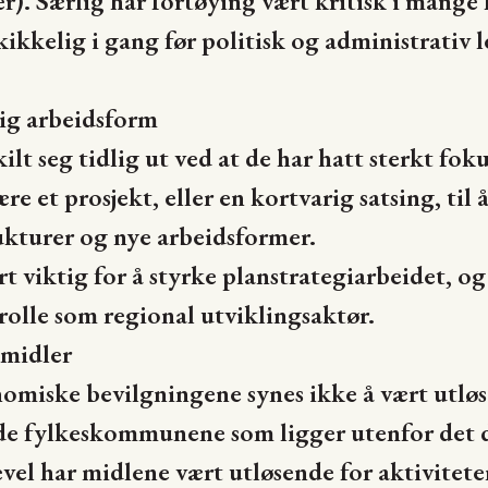
r). Særlig har fortøying vært kritisk i mange
ikkelig i gang før politisk og administrativ
rig arbeidsform
ilt seg tidlig ut ved at de har hatt sterkt fok
re et prosjekt, eller en kortvarig satsing, til å
rukturer og nye arbeidsformer.
t viktig for å styrke planstrategiarbeidet, og 
lle som regional utviklingsaktør.
midler
omiske bevilgningene synes ikke å vært utløs
a de fylkeskommunene som ligger utenfor det d
el har midlene vært utløsende for aktiviteter 