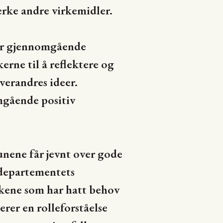
terke andre virkemidler.
blir gjennomgående
rne til å reflektere og
verandres ideer.
mgående positiv
nene får jevnt over gode
 departementets
fylkene som har hatt behov
rer en rolleforståelse