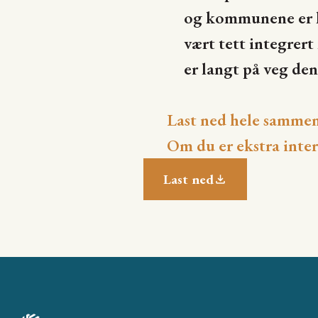
og kommunene er ka
vært tett integrert
er langt på veg den
Last ned hele samme
Om du er ekstra inter
Last ned