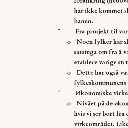
forankring (nedove
har ikke kommet sk
banen.
Fra prosjekt til va
¨
o
Noen fylker har sk
satsinga om fra å væ
etablere varige st
o
Dette har også vær
fylkeskommunens ro
Økonomiske virke
¨
o
Nivået på de økon
hvis vi ser bort fr
virkeområdet. Likev