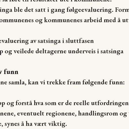
singa ble det satt i gang følgeevaluering. Form
ommunenes og kommunenes arbeid med å utvi
valuering av satsinga i sluttfasen
og veilede deltagerne underveis i satsinga
v funn
ene samla, kan vi trekke fram følgende funn:
opp og forstå hva som er de reelle utfordring
ene, eventuelt regionene, handlingsrom og til
, synes å ha vært viktig.