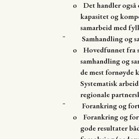
o
Det handler også 
kapasitet og kompet
samarbeid med fyl
Samhandling og s
¨
o
Hovedfunnet fra s
samhandling og samo
de mest fornøyde k
Systematisk arbei
regionale partnersk
Forankring og for
¨
o
Forankring og fo
gode resultater bå