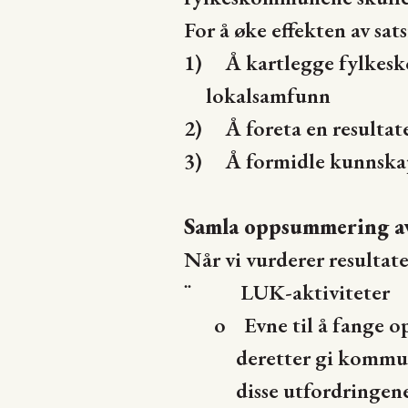
For å øke effekten av sat
1) Å kartlegge fylkesk
lokalsamfunn
2) Å foreta en resultate
3) Å formidle kunnskap 
Samla oppsummering a
Når vi vurderer resultat
LUK-aktiviteter
¨
o
Evne til å fange 
deretter gi kommun
disse utfordringene