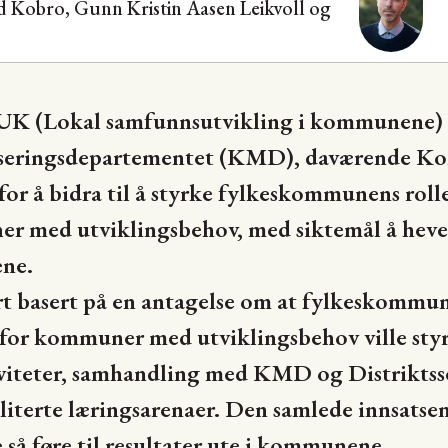
nd Kobro, Gunn Kristin Aasen Leikvoll og
UK (Lokal samfunnsutvikling i kommunene) bl
eringsdepartementet (KMD), daværende K
or å bidra til å styrke fylkeskommunens roll
ner med utviklingsbehov, med siktemål å hev
ene.
rt basert på en antagelse om at fylkeskommun
r for kommuner med utviklingsbehov ville st
iteter, samhandling med KMD og Distriktsse
literte læringsarenaer. Den samlede innsatse
å føre til resultater ute i kommunene.