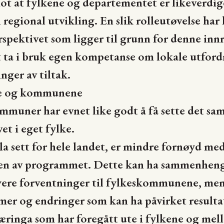
ot at fylkene og departementet er likeverdige 
 regional utvikling. En slik rolleutøvelse har h
pektivet som ligger til grunn for denne innr
 ta i bruk egen kompetanse om lokale utford
inger av tiltak.
e og kommunene
ommuner har evnet like godt å få sette det s
vet i eget fylke.
 sett for hele landet, er mindre fornøyd m
rten av programmet. Dette kan ha sammenheng
yere forventninger til fylkeskommunene, men 
er og endringer som kan ha påvirket resulta
læringa som har foregått ute i fylkene og m