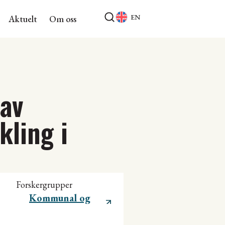
EN
Aktuelt
Om oss
 av
ling i
Forskergrupper
Kommunal og
regional utvikling