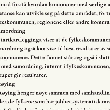
om å forstå hvordan kommuner med særlige ut
anse kan utvikle seg på dette området, fortrin
keskommunen, regionene eller andre kommu
amordning
tartkartlegginga viser at de fylkeskommunen
rdning også kan vise til best resultater av s
ommunene. Dette funnet står seg også i slut
d med samordning, internt i fylkeskommunen,
apet gir resultater.
tøying
rtøying henger nøye sammen med samhandling
de i de fylkene som har jobbet systematisk m