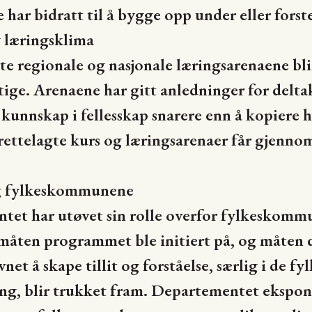
 de har bidratt til å bygge opp under eller fors
 læringsklima
erte regionale og nasjonale læringsarenaene 
ge. Arenaene har gitt anledninger for deltake
kunnskap i fellesskap snarere enn å kopiere h
lrettelagte kurs og læringsarenaer får gjenno
g fylkeskommunene
et har utøvet sin rolle overfor fylkeskommu
måten programmet ble initiert på, og måten
vnet å skape tillit og forståelse, særlig i de 
ing, blir trukket fram. Departementet ekspone