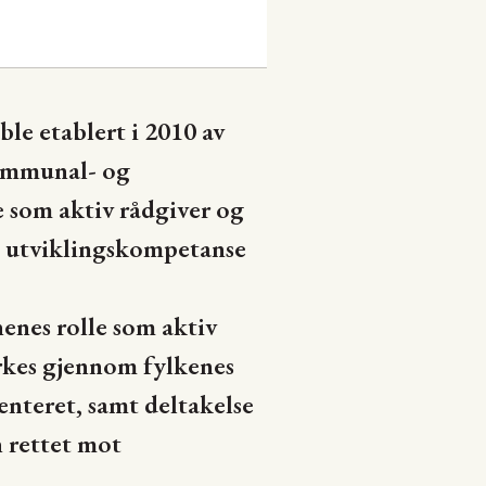
e etablert i 2010 av
ommunal- og
e som aktiv rådgiver og
e utviklingskompetanse
enes rolle som aktiv
yrkes gjennom fylkenes
nteret, samt deltakelse
n rettet mot