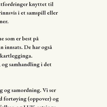
fordringer knyttet til
nsvis i et samspill eller
ner.
e som er best på
in innsats. De har også
tkartlegginga.
 og samhandling i det
 og samordning. Vi ser
ed fortøying (oppover) og