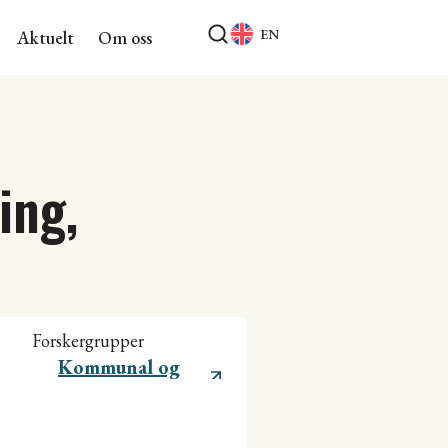
EN
Aktuelt
Om oss
ing,
Forskergrupper
Kommunal og
regional utvikling