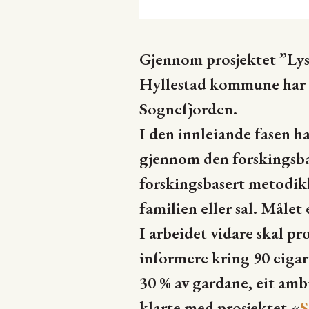
Gjennom prosjektet ”Lys 
Hyllestad kommune har p
Sognefjorden.
I den innleiande fasen h
gjennom den forskingsbas
forskingsbasert metodikk
familien eller sal. Målet 
I arbeidet vidare skal p
informere kring 90 eigar
30 % av gardane, eit am
klarte med prosjektet «
S