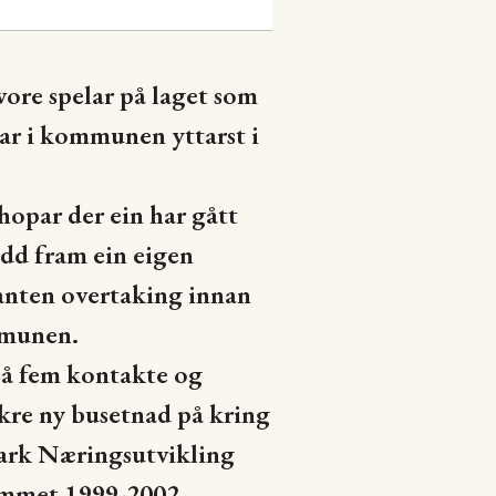
vore spelar på laget som
ar i kommunen yttarst i
opar der ein har gått
idd fram ein eigen
 anten overtaking innan
ommunen.
 på fem kontakte og
ikre ny busetnad på kring
mark Næringsutvikling
ommet 1999-2002.