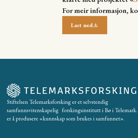
For meir informasjon, k
Last ned
Stiftelsen Telemarksforsking er et selvstendig
samfunnsvitenskapelig forskingsinstitutt i Bø i Telemark. 
er å produsere «kunnskap som brukes i samfunnet».