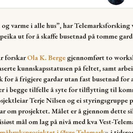
og varme i alle hus”, har Telemarksforsking 
eika ut for å skaffe busetnad på tomme gard
ar forskar
Ola K. Berge
gjennomført to worksh
erte kunnskapsstatusen på feltet, samt arbe
 for å frigjere gardar utan fast busetnad for
er i begge tilfelle å syte for tilflytting til k
rosjektleiar Terje Nilsen og ei styringsgruppe
ar om prosjektet. Målet er å gjennom dette s
bisiøst mål om lag på nivå med kva Vest-Tele
måbruksprosjektet i Øvre Telemark
» i tidsr