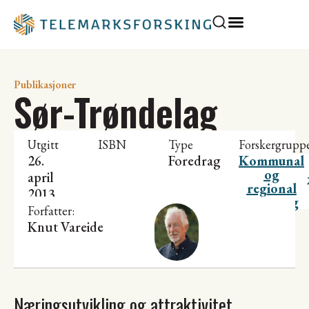
Publikasjoner
Sør-Trøndelag
Utgitt
ISBN
Type
Forskergrupp
26.
Foredrag
Kommunal
og
april
regional
2013
utvikling
Forfatter:
Knut Vareide
Næringsutvikling og attraktivitet