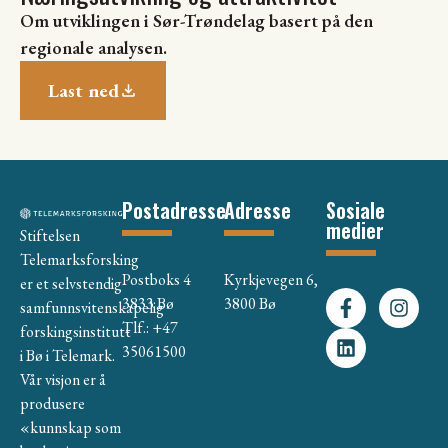
Om utviklingen i Sør-Trøndelag basert på den
regionale analysen.
Last ned
Postadresse
Adresse
Sosiale
medier
Stiftelsen
Telemarksforsking
Postboks 4
Kyrkjevegen 6,
er et selvstendig
3833 Bø
3800 Bø
samfunnsvitenskapelig
Tlf.: +47
forskingsinstitutt
35061500
i Bø i Telemark.
Vår visjon er å
produsere
«kunnskap som