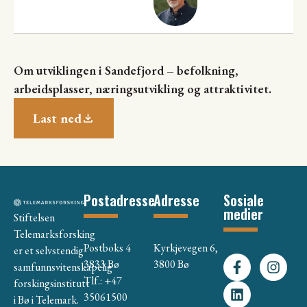
Om utviklingen i Sandefjord – befolkning,
arbeidsplasser, næringsutvikling og attraktivitet.
Last ned
Postadresse
Adresse
Sosiale
medier
Stiftelsen
Telemarksforsking
Postboks 4
Kyrkjevegen 6,
er et selvstendig
3833 Bø
3800 Bø
samfunnsvitenskapelig
Tlf.: +47
forskingsinstitutt
35061500
i Bø i Telemark.