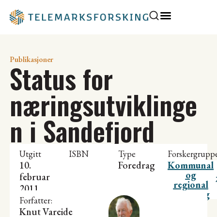
Publikasjoner
Status for
næringsutviklinge
n i Sandefjord
Utgitt
ISBN
Type
Forskergrupp
10.
Foredrag
Kommunal
og
februar
regional
2011
utvikling
Forfatter:
Knut Vareide