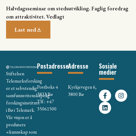
Halvdagsseminar om stedsutvikling. Faglig foredrag
om attraktivitet. Vedlagt
Last ned
Postadresse
Adresse
Sosiale
medier
Stiftelsen
Telemarksforsking
Postboks 4
Kyrkjevegen 6,
er et selvstendig
3833 Bø
3800 Bø
samfunnsvitenskapelig
Tlf.: +47
forskingsinstitutt
35061500
i Bø i Telemark.
Vår visjon er å
produsere
«kunnskap som