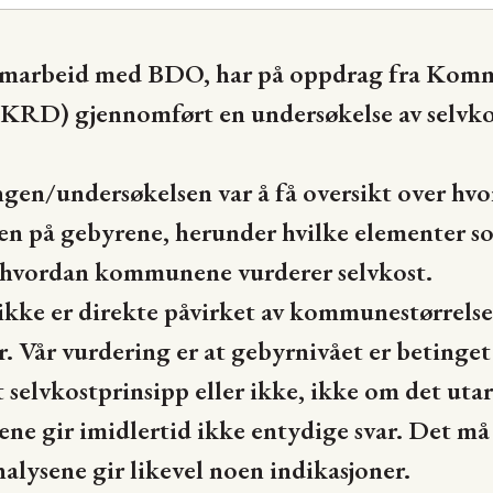
samarbeid med BDO, har på oppdrag fra Kom
(KRD) gjennomført en undersøkelse av selvk
ngen/undersøkelsen var å få oversikt over 
sen på gebyrene, herunder hvilke elementer 
 hvordan kommunene vurderer selvkost.
t ikke er direkte påvirket av kommunestørr
r. Vår vurdering er at gebyrnivået er betin
et selvkostprinsipp eller ikke, ikke om det uta
ne gir imidlertid ikke entydige svar. Det må
analysene gir likevel noen indikasjoner.