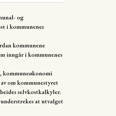
munal- og
ost i kommunenes
hvordan kommunene
som inngår i kommunenes
else, kommuneøkonomi
get av om kommunestyret
rbeides selvkostkalkyler.
 understrekes at utvalget