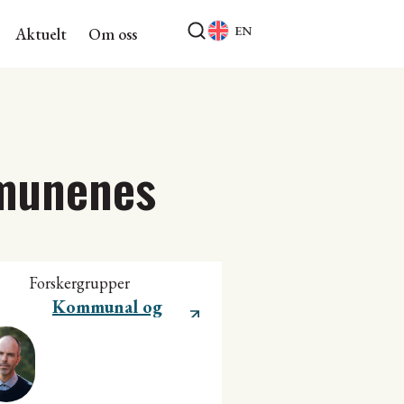
EN
Aktuelt
Om oss
mmunenes
Forskergrupper
Kommunal og
regional utvikling