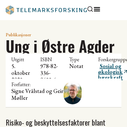
Publikasjoner
Ung i Østre Agder
Utgitt
ISBN
Type
Forskergrupp
5.
978-82-
Notat
Sosial og
økologisk
oktober
336-
bærekraft
2023
0633-6
Forfatter:
Signe Vrålstad og
Geir
Møller
Risiko- og beskyttelsesfaktorer blant