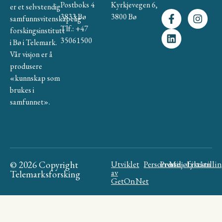
Postboks 4
Kyrkjevegen 6,
er et selvstendig
3833 Bø
3800 Bø
samfunnsvitenskapelig
Tlf.: +47
forskingsinstitutt
35061500
i Bø i Telemark.
Vår visjon er å
produsere
«kunnskap som
brukes i
samfunnet».
© 2026 Copyright
Utviklet
Personvern
Presse
Miljøfyrtårn
Likestilli
av
Telemarksforsking
GetOnNet