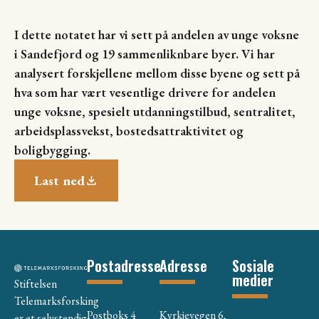
I dette notatet har vi sett på andelen av unge voksne
i Sandefjord og 19 sammenliknbare byer. Vi har
analysert forskjellene mellom disse byene og sett på
hva som har vært vesentlige drivere for andelen
unge voksne, spesielt utdanningstilbud, sentralitet,
arbeidsplassvekst, bostedsattraktivitet og
boligbygging.
Last ned
Postadresse
Adresse
Sosiale
medier
Stiftelsen
Telemarksforsking
Postboks 4
Kyrkjevegen 6,
er et selvstendig