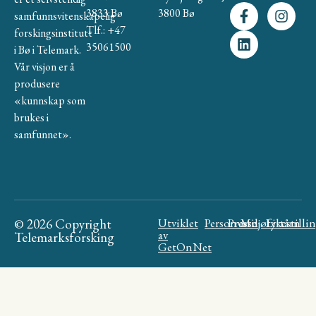
3833 Bø
3800 Bø
samfunnsvitenskapelig
Tlf.: +47
forskingsinstitutt
35061500
i Bø i Telemark.
Vår visjon er å
produsere
«kunnskap som
brukes i
samfunnet».
© 2026 Copyright
Utviklet
Personvern
Presse
Miljøfyrtårn
Likestilli
av
Telemarksforsking
GetOnNet