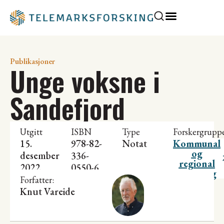
Publikasjoner
Unge voksne i
Sandefjord
Utgitt
ISBN
Type
Forskergrupp
15.
978-82-
Notat
Kommunal
og
desember
336-
regional
2022
0550-6
utvikling
Forfatter:
Knut Vareide