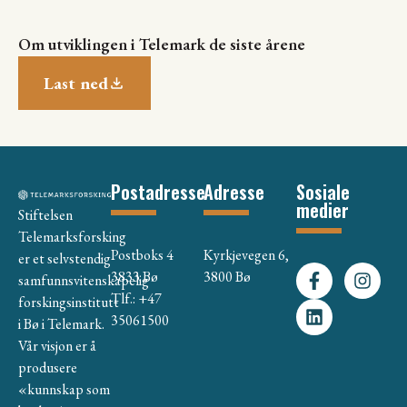
Om utviklingen i Telemark de siste årene
Last ned
Postadresse
Adresse
Sosiale
medier
Stiftelsen
Telemarksforsking
Postboks 4
Kyrkjevegen 6,
er et selvstendig
3833 Bø
3800 Bø
samfunnsvitenskapelig
Tlf.: +47
forskingsinstitutt
35061500
i Bø i Telemark.
Vår visjon er å
produsere
«kunnskap som