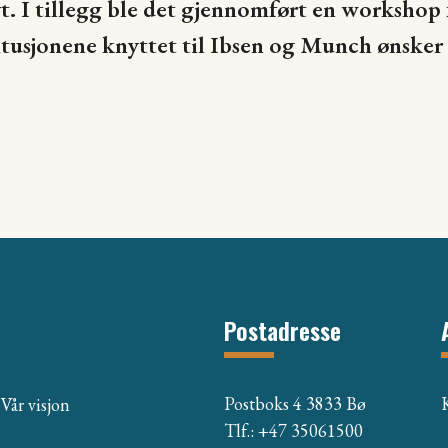
vt. I tillegg ble det gjennomført en workshop 
usjonene knyttet til Ibsen og Munch ønsker å
Postadresse
Postboks 4 3833 Bø
Vår visjon
Tlf.: +47 35061500