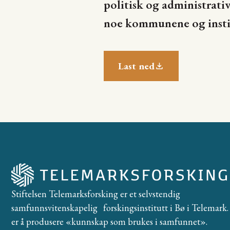
politisk og administrati
noe kommunene og instit
Last ned
Stiftelsen Telemarksforsking er et selvstendig
samfunnsvitenskapelig forskingsinstitutt i Bø i Telemark. 
er å produsere «kunnskap som brukes i samfunnet».