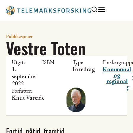
Publikasjoner
Vestre Toten
Utgitt
ISBN
Type
Forskergrupp
1.
Foredrag
Kommunal
og
september
regional
2022
utvikling
Forfatter:
Knut Vareide
Fortid, nåtid, framtid