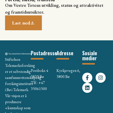
Om Vestre Totens utvikling, status og attraktivitet
og framtidsutsikter.
Last ned
Postadresse
Adresse
Sosiale
medier
Stiftelsen
Telemarksforsking
Postboks 4
Kyrkjevegen 6,
er et selvstendig
3833 Bø
3800 Bø
samfunnsvitenskapelig
Tlf.: +47
forskingsinstitutt
35061500
i Bø i Telemark.
Vår visjon er å
produsere
«kunnskap som