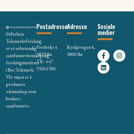
Postadresse
Adresse
Sosiale
medier
Stiftelsen
Telemarksforsking
Postboks 4
Kyrkjevegen 6,
er et selvstendig
3833 Bø
3800 Bø
samfunnsvitenskapelig
Tlf.: +47
forskingsinstitutt
35061500
i Bø i Telemark.
Vår visjon er å
produsere
«kunnskap som
brukes i
samfunnet».