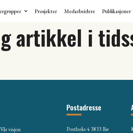
ergrupper
Prosjekter
Medarbeidere
Publikasjoner
 artikkel i tids
Postadresse
Postboks 4 3833 Bø
Vår visjon