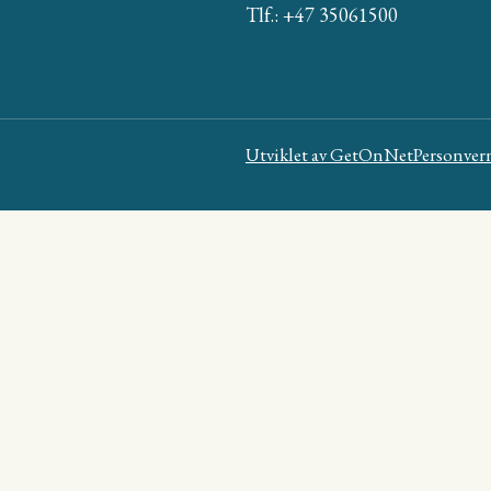
Tlf.: +47 35061500
Utviklet av
GetOnNet
Personver