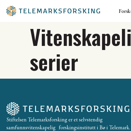
Forsk
Vitenskapelig
serier
Stiftelsen Telemarksforsking er et selvstendig
samfunnsvitenskapelig forskingsinstitutt i Bø i Telemark. 