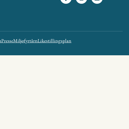
n
Presse
Miljøfyrtårn
Likestillingsplan