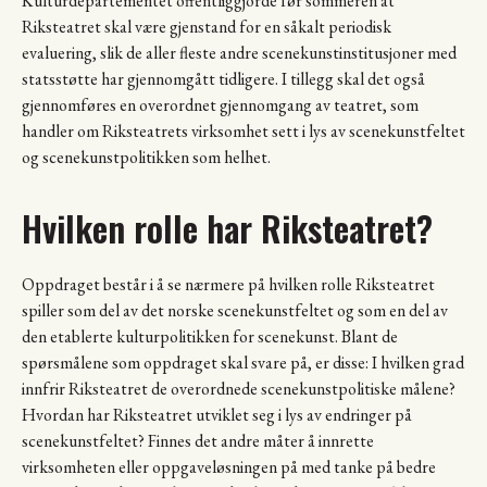
Kulturdepartementet offentliggjorde før sommeren at
Riksteatret skal være gjenstand for en såkalt periodisk
evaluering, slik de aller fleste andre scenekunstinstitusjoner med
statsstøtte har gjennomgått tidligere. I tillegg skal det også
gjennomføres en overordnet gjennomgang av teatret, som
handler om Riksteatrets virksomhet sett i lys av scenekunstfeltet
og scenekunstpolitikken som helhet.
Hvilken rolle har Riksteatret?
Oppdraget består i å se nærmere på hvilken rolle Riksteatret
spiller som del av det norske scenekunstfeltet og som en del av
den etablerte kulturpolitikken for scenekunst. Blant de
spørsmålene som oppdraget skal svare på, er disse: I hvilken grad
innfrir Riksteatret de overordnede scenekunstpolitiske målene?
Hvordan har Riksteatret utviklet seg i lys av endringer på
scenekunstfeltet? Finnes det andre måter å innrette
virksomheten eller oppgaveløsningen på med tanke på bedre