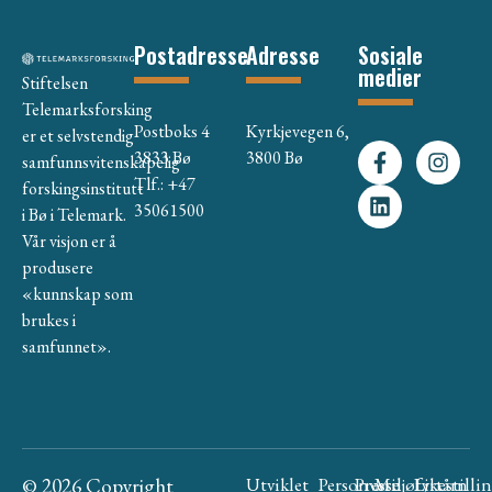
Postadresse
Adresse
Sosiale
medier
Stiftelsen
Telemarksforsking
Postboks 4
Kyrkjevegen 6,
er et selvstendig
3833 Bø
3800 Bø
samfunnsvitenskapelig
Tlf.: +47
forskingsinstitutt
35061500
i Bø i Telemark.
Vår visjon er å
produsere
«kunnskap som
brukes i
samfunnet».
© 2026 Copyright
Utviklet
Personvern
Presse
Miljøfyrtårn
Likestilli