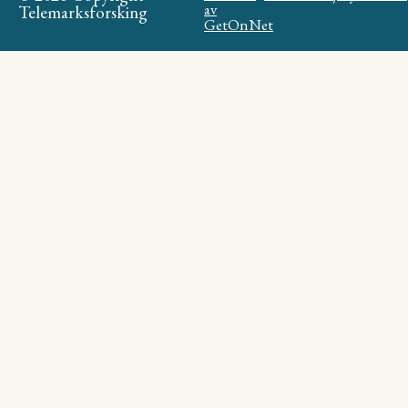
av
Telemarksforsking
GetOnNet