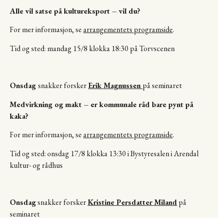
Alle vil satse på kultureksport – vil du?
For mer informasjon, se
arrangementets programside
.
Tid og sted: mandag 15/8 klokka 18:30 på Torvscenen
Onsdag
snakker forsker
Erik Magnussen
på seminaret
Medvirkning og makt – er kommunale råd bare pynt på
kaka?
For mer informasjon, se
arrangementets programside
.
Tid og sted: onsdag 17/8 klokka 13:30 i Bystyresalen i Arendal
kultur- og rådhus
Onsdag
snakker forsker
Kristine Persdatter Miland
på
seminaret