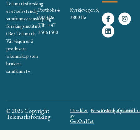
Telemarksforsking
Postboks 4
Kyrkjevegen 6,
er et selvstendig
3833 Bø
3800 Bø
samfunnsvitenskapelig
Tlf.: +47
forskingsinstitutt
35061500
i Bø i Telemark.
Vår visjon er å
produsere
«kunnskap som
brukes i
samfunnet».
© 2026 Copyright
Utviklet
Personvern
Presse
Miljøfyrtårn
Likestilli
av
Telemarksforsking
GetOnNet