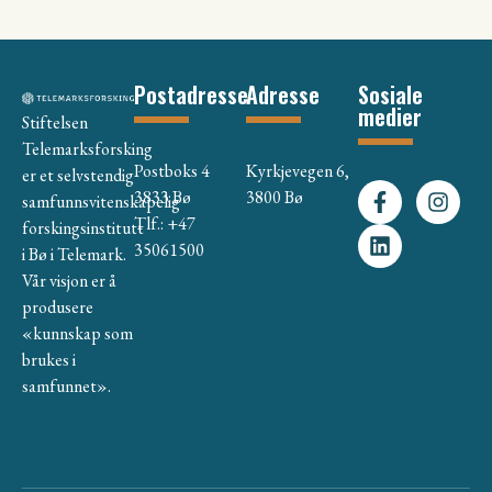
Postadresse
Adresse
Sosiale
medier
Stiftelsen
Telemarksforsking
Postboks 4
Kyrkjevegen 6,
er et selvstendig
3833 Bø
3800 Bø
samfunnsvitenskapelig
Tlf.: +47
forskingsinstitutt
35061500
i Bø i Telemark.
Vår visjon er å
produsere
«kunnskap som
brukes i
samfunnet».