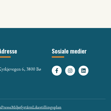
Adresse
Sosiale medier
Kyrkjevegen 6, 3800 Bø
n
Presse
Miljøfyrtårn
Likestillingsplan