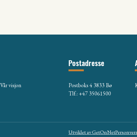
Postadresse
Postboks 4 3833 Bø
Vår visjon
Tlf.: +47 35061500
Utviklet av
GetOnNet
Personver