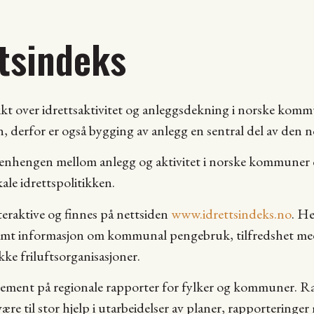
ttsindeks
ikt over idrettsaktivitet og anleggsdekning i norske komm
n, derfor er også bygging av anlegg en sentral del av den n
enhengen mellom anlegg og aktivitet i norske kommuner og 
le idrettspolitikken.
eraktive og finnes på nettsiden
www.idrettsindeks.no
. He
samt informasjon om kommunal pengebruk, tilfredshet med 
kke friluftsorganisasjoner.
ement på regionale rapporter for fylker og kommuner. Rap
være til stor hjelp i utarbeidelser av planer, rapporteringe