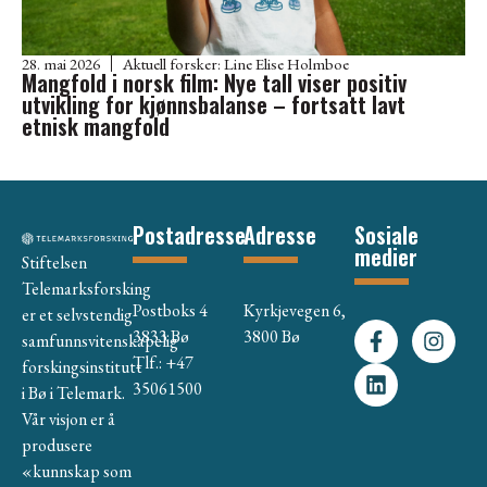
28. mai 2026
Aktuell forsker:
Line Elise Holmboe
Mangfold i norsk film: Nye tall viser positiv
utvikling for kjønnsbalanse – fortsatt lavt
etnisk mangfold
Postadresse
Adresse
Sosiale
medier
Stiftelsen
Telemarksforsking
Postboks 4
Kyrkjevegen 6,
er et selvstendig
3833 Bø
3800 Bø
samfunnsvitenskapelig
Tlf.: +47
forskingsinstitutt
35061500
i Bø i Telemark.
Vår visjon er å
produsere
«kunnskap som