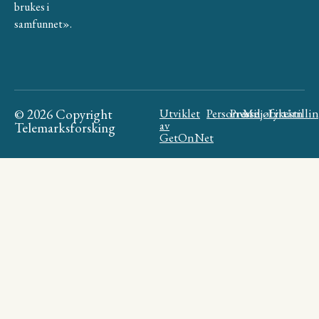
brukes i
samfunnet».
© 2026 Copyright
Utviklet
Personvern
Presse
Miljøfyrtårn
Likestilli
av
Telemarksforsking
GetOnNet