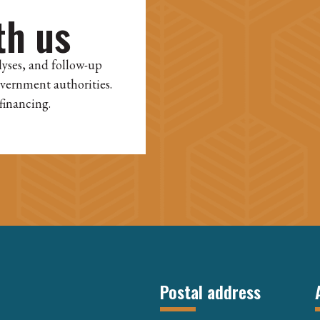
th us
lyses, and follow-up
overnment authorities.
financing.
Postal address