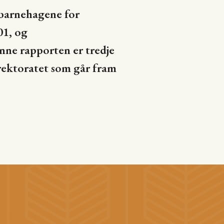
 barnehagene for
01, og
ne rapporten er tredje
rektoratet som går fram