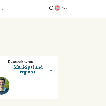
NO
es
Research Group
Municipal and
regional
development