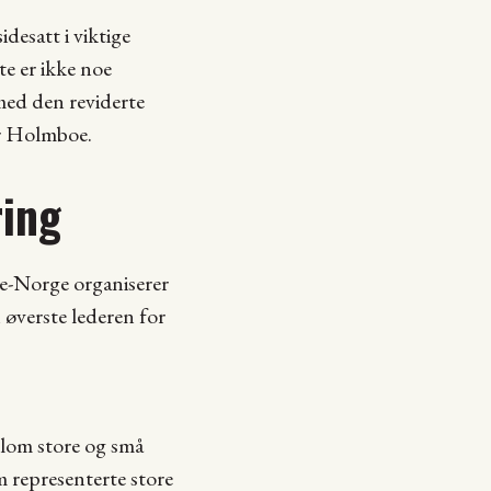
idesatt i viktige
te er ikke noe
med den reviderte
ier Holmboe.
ring
ne-Norge organiserer
 øverste lederen for
ellom store og små
representerte store