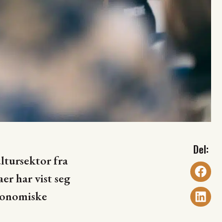
tursektor fra
er har vist seg
økonomiske