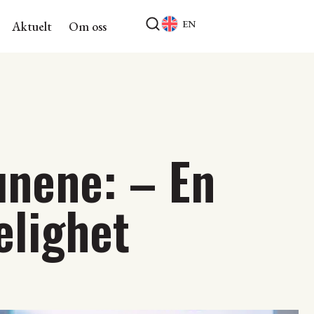
EN
Aktuelt
Om oss
unene: – En
elighet