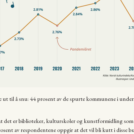
e ut til å snu: 44 prosent av de spurte kommunene i unde
 at det er biblioteker, kulturskoler og kunstformidling som
osent av respondentene oppgir at det vil bli kutt i disse b