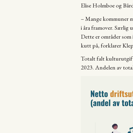
Elise Holmboe og Bår
– Mange kommuner møt
i åra framover. Særlig
Dette er områder som 
kutt på, forklarer Kle
Totalt falt kulturutg
2023. Andelen av totalb