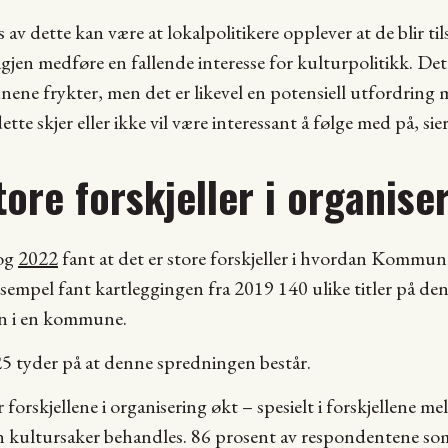
v dette kan være at lokalpolitikere opplever at de blir tils
igjen medføre en fallende interesse for kulturpolitikk. Det
ene frykter, men det er likevel en potensiell utfordring 
tte skjer eller ikke vil være interessant å følge med på, s
tore forskjeller i organise
og
2022
fant at det er store forskjeller i hvordan Kommu
sempel fant kartleggingen fra 2019 140 ulike titler på den
en i en kommune.
5 tyder på at denne spredningen består.
forskjellene i organisering økt – spesielt i forskjellene m
ultursaker behandles. 86 prosent av respondentene som 