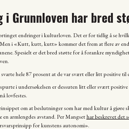
 i Grunnloven har bred st
tinget endringer i kulturloven. Det er for tidlig å se hvil
. Men i «Kutt, kutt, kutt» kommer det frem at flere av end
ene. Spesielt er det bred støtte for å forankre myndighe
ven.
arte hele 87 prosent at de var svært eller litt positive til
purte i undersøkelsen er dessuten litt eller svært positive t
å lovfestes.
rinsippet om at beslutninger som har med kultur å gjøre sk
lde en armlengdes avstand. Per Mangset
har beskrevet det 
rsvarsprinsipp for kunstens autonomi».