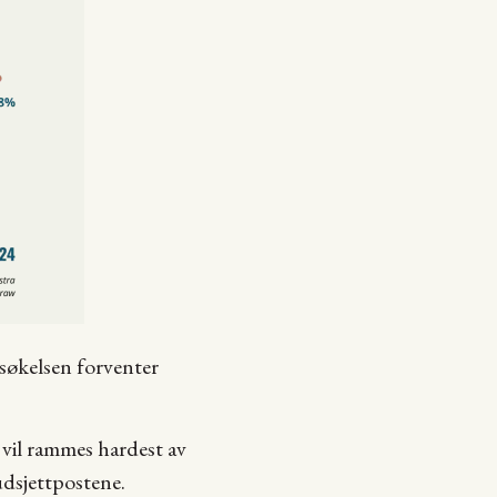
rsøkelsen forventer
 vil rammes hardest av
udsjettpostene.