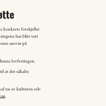
øtte
ke konkrete forskjeller
ringene har blitt tatt
tenes ansvar på
 denne lovfestingen.
il at det såkalte
al tas av kulturen selv
som