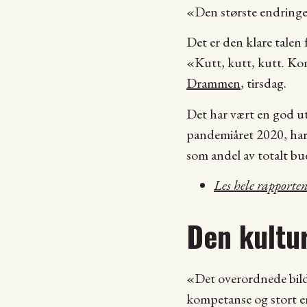
«Den største endringe
Det er den klare talen
«Kutt, kutt, kutt. K
Drammen
, tirsdag.
Det har vært en god ut
pandemiåret 2020, har 
som andel av totalt bud
Les hele rapporten
Den kultu
«Det overordnede bild
kompetanse og stort en