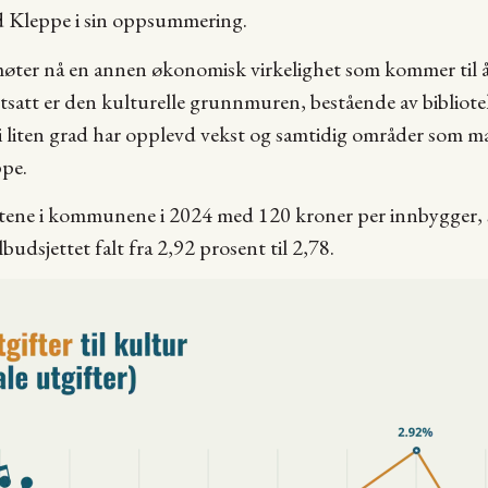
d Kleppe i sin oppsummering.
er nå en annen økonomisk virkelighet som kommer til å
 utsatt er den kulturelle grunnmuren, bestående av bibliot
i liten grad har opplevd vekst og samtidig områder som 
ppe.
iftene i kommunene i 2024 med 120 kroner per innbygger
udsjettet falt fra 2,92 prosent til 2,78.