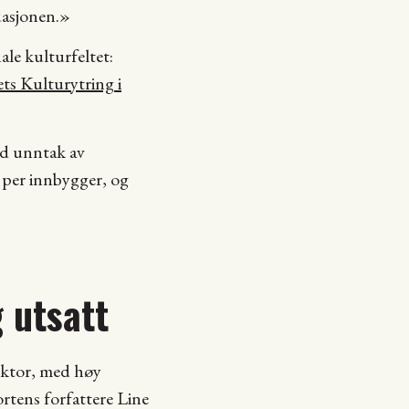
uasjonen.»
le kulturfeltet:
ets Kulturytring i
ed unntak av
 per innbygger, og
 utsatt
ektor, med høy
rtens forfattere Line