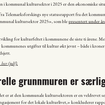
n i kommunal kultursektor i 2025 er den økonomiske sit
 fra Telemarksforskings nye statusrapport fra det kommuna
ommunal kultursektor 2025», som ble
presentert under år
vikling for kulturfeltet i kommunene de siste ti årene. M
kommunenes utgifter til kultur økt jevnt – både i kroner
sjett.
 her (pdf).
relle grunnmuren er særlig
et er at den kommunale kultursektoren er en veldrevet s
gasjement for det lokale kulturlivet,» konkluderer rappo