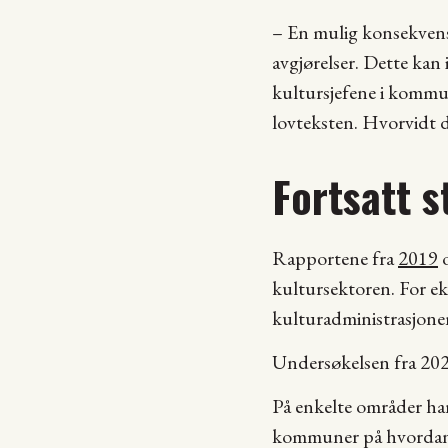
– En mulig konsekvens a
avgjørelser. Dette kan 
kultursjefene i kommun
lovteksten. Hvorvidt de
Fortsatt s
Rapportene fra
2019
kultursektoren. For ek
kulturadministrasjon
Undersøkelsen fra 202
På enkelte områder har 
kommuner på hvordan k