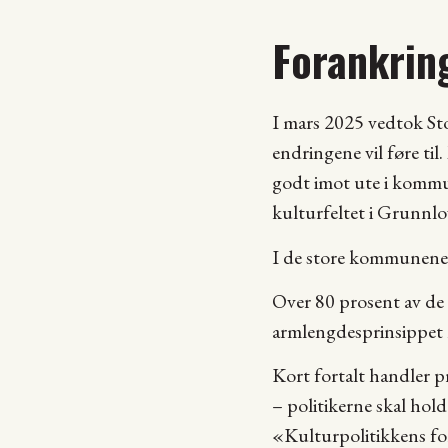
Forankring
I mars 2025 vedtok Stor
endringene vil føre til
godt imot ute i kommun
kulturfeltet i Grunnlo
I de store kommunene sv
Over 80 prosent av de s
armlengdesprinsippet n
Kort fortalt handler p
– politikerne skal ho
«Kulturpolitikkens fo