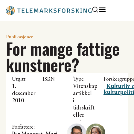
Publikasjoner
For mange fattige
kunstnere?
Utgitt
ISBN
Type
Forskergrupp
1.
Vitenskapelig
Kulturliv 
kulturpolit
desember
artikkel
2010
i
tidsskrift
eller
serier
Forfattere:
Per Mangset
,
Mari