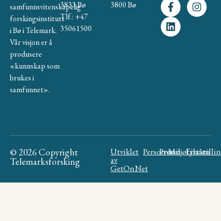
3833 Bø
3800 Bø
samfunnsvitenskapelig
Tlf.: +47
forskingsinstitutt
35061500
i Bø i Telemark.
Vår visjon er å
produsere
«kunnskap som
brukes i
samfunnet».
© 2026 Copyright
Utviklet
Personvern
Presse
Miljøfyrtårn
Likestilli
av
Telemarksforsking
GetOnNet