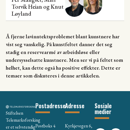
Torvik Heian
og Knut
Løyland
Å fjerne lavinntektsproblemet blant kunstnere har
vist seg vanskelig. På kunstfeltet danner det seg
stadig en reservearmé av arbeidsløse eller
undersysselsatte kunstnere. Men ser vi på feltet som
helhet, kan dette også ha positive effekter. Dette er
temaer som diskuteres i denne artikkelen.
Postadresse
Adresse
Sosiale
medier
Stiftelsen
Telemarksforsking
Postboks 4
Kyrkjevegen 6,
er et selvstendig