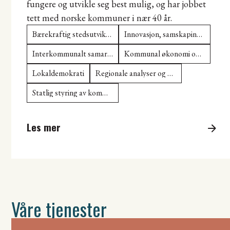
fungere og utvikle seg best mulig, og har jobbet
tett med norske kommuner i nær 40 år.
Bærekraftig stedsutvikling
Innovasjon, samskaping og utvikling av kommunal sektor
Interkommunalt samarbeid og kommunestruktur
Kommunal økonomi og omstilling
Lokaldemokrati
Regionale analyser og attraktivitet
Statlig styring av kommunesektoren
Les mer
Våre tjenester