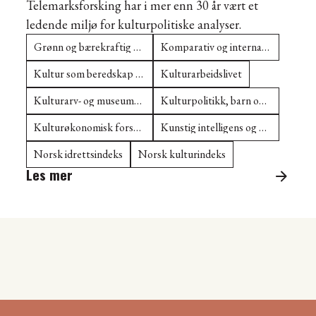
Telemarksforsking har i mer enn 30 år vært et
ledende miljø for kulturpolitiske analyser.
Grønn og bærekraftig kulturpolitikk
Komparativ og internasjonal kulturpolitikkforsking
Kultur som beredskap og soft power
Kulturarbeidslivet
Kulturarv- og museumsforsking
Kulturpolitikk, barn og unge
Kulturøkonomisk forsking
Kunstig intelligens og digital kulturpolitikk
Norsk idrettsindeks
Norsk kulturindeks
Les mer