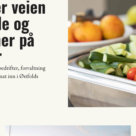
er veien
e og
ner på
r
edrifter, forvaltning
at inn i Østfolds