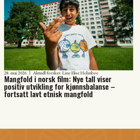
28. mai 2026
Aktuell forsker:
Line Elise Holmboe
Mangfold i norsk film: Nye tall viser
positiv utvikling for kjønnsbalanse –
fortsatt lavt etnisk mangfold