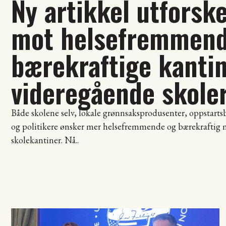
Ny artikkel utforsk
mot helsefremmend
bærekraftige kanti
videregående skole
Både skolene selv, lokale grønnsaksprodusenter, oppstartsb
og politikere ønsker mer helsefremmende og bærekraftig m
skolekantiner. Nå..