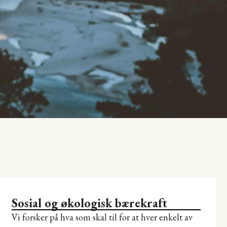
Sosial og økologisk bærekraft
Vi forsker på hva som skal til for at hver enkelt av