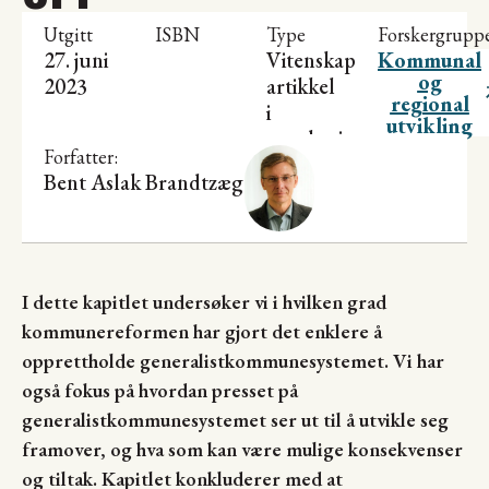
Utgitt
ISBN
Type
Forskergrupp
27. juni
Vitenskapelig
Kommunal
og
2023
artikkel
regional
i
utvikling
antologi
Forfatter:
Bent Aslak Brandtzæg
I dette kapitlet undersøker vi i hvilken grad
kommunereformen har gjort det enklere å
opprettholde generalistkommunesystemet. Vi har
også fokus på hvordan presset på
generalistkommunesystemet ser ut til å utvikle seg
framover, og hva som kan være mulige konsekvenser
og tiltak. Kapitlet konkluderer med at