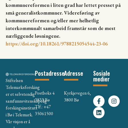
kommunereformen i liten grad har lettet presset på
små generalistkommuner. Videreføring av
kommunereformen og/eller mer helhetlig
interkommunalt samarbeid framstår som de mest
nærliggende løsningene.
https://doi.org/10.18261/9788215054544-23-06
Postadresse
Adresse
Sosiale
medier
Stiftelsen
Telemarksforsking
Postboks 4
Kyrkjevegen 6,
er et selvstendig
3833 Bø
3800 Bø
samfunnsvitenskapelig
Tlf.: +47
forskingsinstitutt
35061500
i Bø i Telemark.
Vår visjon er å