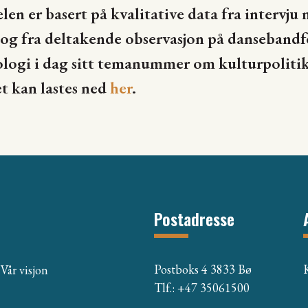
len er basert på kvalitative data fra interv
g fra deltakende observasjon på dansebandfe
ologi i dag sitt temanummer om kulturpoliti
et kan lastes ned
her
.
Postadresse
Postboks 4 3833 Bø
Vår visjon
Tlf.: +47 35061500