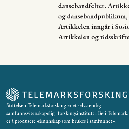
dansebandfeltet. Artikke
og dansebandpublikum, o
Artikkelen inngår i Sosi
Artikkelen og tidsskrift
Stiftelsen Telemarksforsking er et selvstendig
samfunnsvitenskapelig forskingsinstitutt i Bø i Telemark. 
er å produsere «kunnskap som brukes i samfunnet».