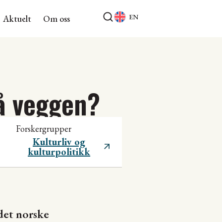
EN
Aktuelt
Om oss
å veggen?
Forskergrupper
Kulturliv og
kulturpolitikk
 det norske