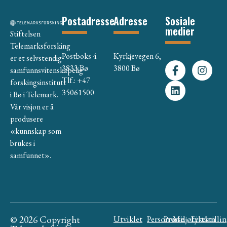
Postadresse
Adresse
Sosiale
medier
Stiftelsen
Telemarksforsking
Postboks 4
Kyrkjevegen 6,
er et selvstendig
3833 Bø
3800 Bø
samfunnsvitenskapelig
Tlf.: +47
forskingsinstitutt
35061500
i Bø i Telemark.
Vår visjon er å
produsere
«kunnskap som
brukes i
samfunnet».
© 2026 Copyright
Utviklet
Personvern
Presse
Miljøfyrtårn
Likestilli