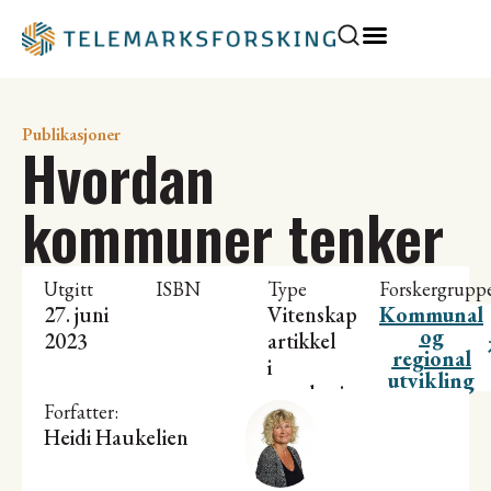
Publikasjoner
Hvordan
kommuner tenker
Utgitt
ISBN
Type
Forskergrupp
27. juni
Vitenskapelig
Kommunal
og
2023
artikkel
regional
i
utvikling
antologi
Forfatter:
Heidi Haukelien