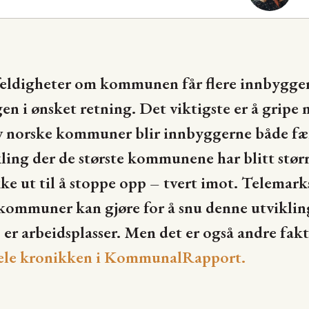
ilfeldigheter om kommunen får flere innbygger
gen i ønsket retning. Det viktigste er å gripe
av norske kommuner blir innbyggerne både fær
ikling der de største kommunene har blitt stør
ke ut til å stoppe opp – tvert imot. Telemar
 kommuner kan gjøre for å snu denne utviklin
, er arbeidsplasser. Men det er også andre fak
ele kronikken i KommunalRapport.