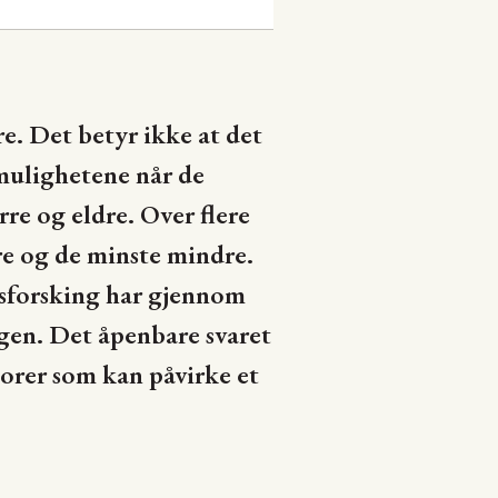
e. Det betyr ikke at det
 mulighetene når de
re og eldre. Over flere
re og de minste mindre.
ksforsking har gjennom
gen. Det åpenbare svaret
torer som kan påvirke et