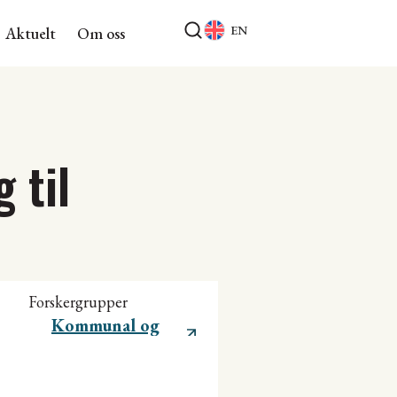
EN
Aktuelt
Om oss
 til
Forskergrupper
Kommunal og
regional utvikling