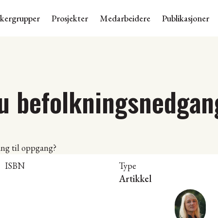
skergrupper
Prosjekter
Medarbeidere
Publikasjoner
u befolkningsnedgang
ISBN
Type
Artikkel