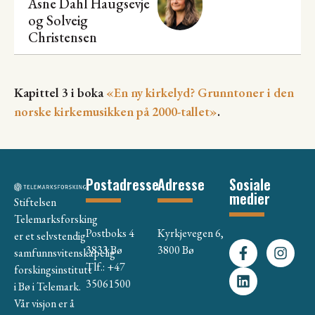
Åsne Dahl Haugsevje
og Solveig
Christensen
Kapittel 3 i boka
«En ny kirkelyd? Grunntoner i den
norske kirkemusikken på 2000-tallet»
.
Postadresse
Adresse
Sosiale
medier
Stiftelsen
Telemarksforsking
Postboks 4
Kyrkjevegen 6,
er et selvstendig
3833 Bø
3800 Bø
samfunnsvitenskapelig
Tlf.: +47
forskingsinstitutt
35061500
i Bø i Telemark.
Vår visjon er å