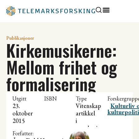
Publikasjoner
Kirkemusikerne:
Mellom frihet og
formalisering
Utgitt
ISBN
Type
Forskergrupp
23.
Vitenskapelig
Kulturliv 
kulturpolit
oktober
artikkel
2015
i
antologi
Forfatter: