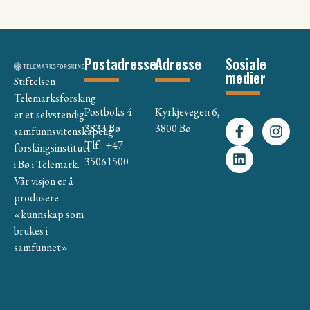
Postadresse
Adresse
Sosiale
medier
Stiftelsen
Telemarksforsking
Postboks 4
Kyrkjevegen 6,
er et selvstendig
3833 Bø
3800 Bø
samfunnsvitenskapelig
Tlf.: +47
forskingsinstitutt
35061500
i Bø i Telemark.
Vår visjon er å
produsere
«kunnskap som
brukes i
samfunnet».