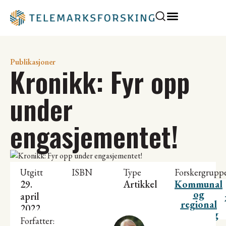
Publikasjoner
Kronikk: Fyr opp
under
engasjementet!
Utgitt
ISBN
Type
Forskergrupp
29.
Artikkel
Kommunal
og
april
regional
2022
utvikling
Forfatter: