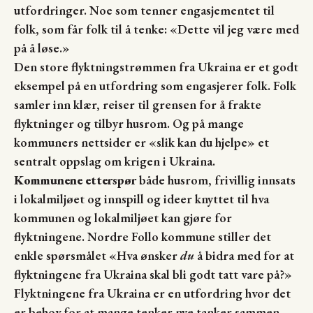
utfordringer. Noe som tenner engasjementet til
folk, som får folk til å tenke: «Dette vil jeg være med
på å løse.»
Den store flyktningstrømmen fra Ukraina er et godt
eksempel på en utfordring som engasjerer folk. Folk
samler inn klær, reiser til grensen for å frakte
flyktninger og tilbyr husrom. Og på mange
kommuners nettsider er «slik kan du hjelpe» et
sentralt oppslag om krigen i Ukraina.
Kommunene etterspør
både husrom, frivillig innsats
i lokalmiljøet og innspill og ideer knyttet til hva
kommunen og lokalmiljøet kan gjøre for
flyktningene. Nordre Follo kommune stiller det
enkle spørsmålet «Hva ønsker
du
å bidra med for at
flyktningene fra Ukraina skal bli godt tatt vare på?»
Flyktningene fra Ukraina er en utfordring hvor det
er behov for at mange tenker nye tanker sammen.