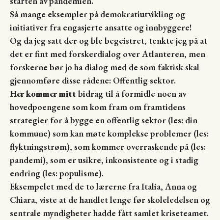
starten av pandemien.
Så mange eksempler på demokratiutvikling og
initiativer fra engasjerte ansatte og innbyggere!
Og da jeg satt der og ble begeistret, tenkte jeg på at
det er fint med forskerdialog over Atlanteren, men
forskerne bør jo ha dialog med de som faktisk skal
gjennomføre disse rådene: Offentlig sektor.
Her kommer mitt
bidrag til å formidle noen av
hovedpoengene som kom fram om framtidens
strategier for å bygge en offentlig sektor (les: din
kommune) som kan møte komplekse problemer (les:
flyktningstrøm), som kommer overraskende på (les:
pandemi), som er usikre, inkonsistente og i stadig
endring (les: populisme).
Eksempelet med de to lærerne fra Italia, Anna og
Chiara, viste at de handlet lenge før skoleledelsen og
sentrale myndigheter hadde fått samlet kriseteamet.