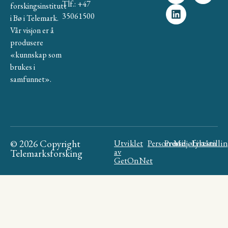
Tlf.: +47
forskingsinstitutt
35061500
i Bø i Telemark.
Vår visjon er å
produsere
«kunnskap som
brukes i
samfunnet».
© 2026 Copyright
Utviklet
Personvern
Presse
Miljøfyrtårn
Likestilli
av
Telemarksforsking
GetOnNet