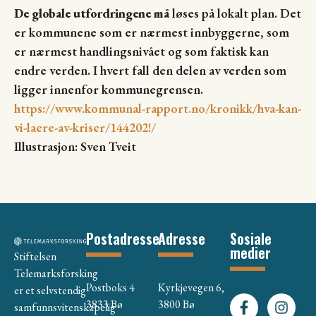
De globale utfordringene må
løses på lokalt plan. Det
er kommunene som er nærmest innbyggerne, som
er nærmest handlingsnivået og som faktisk kan
endre verden. I hvert fall den delen av verden som
ligger innenfor kommunegrensen.
https://www.kommunal-rapport.no/kronikk/hva-kan-
vi-laere-av-kriser/144202!/
Illustrasjon: Sven Tveit
Postadresse
Adresse
Sosiale
medier
Stiftelsen
Telemarksforsking
Postboks 4
Kyrkjevegen 6,
er et selvstendig
3833 Bø
3800 Bø
samfunnsvitenskapelig