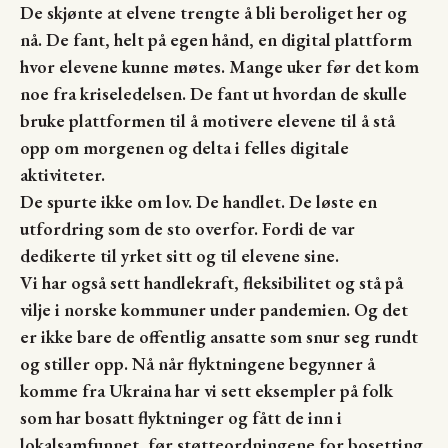
De skjønte at elvene trengte å bli beroliget her og
nå. De fant, helt på egen hånd, en digital plattform
hvor elevene kunne møtes. Mange uker før det kom
noe fra kriseledelsen. De fant ut hvordan de skulle
bruke plattformen til å motivere elevene til å stå
opp om morgenen og delta i felles digitale
aktiviteter.
De spurte ikke om lov. De handlet. De løste en
utfordring som de sto overfor. Fordi de var
dedikerte til yrket sitt og til elevene sine.
Vi har også sett handlekraft, fleksibilitet og stå på
vilje i norske kommuner under pandemien. Og det
er ikke bare de offentlig ansatte som snur seg rundt
og stiller opp. Nå når flyktningene begynner å
komme fra Ukraina har vi sett eksempler på folk
som har bosatt flyktninger og fått de inn i
lokalsamfunnet, før støtteordningene for bosetting