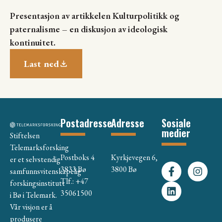
Presentasjon av artikkelen Kulturpolitikk og
paternalisme – en diskusjon av ideologisk
kontinuitet.
Last ned
Postadresse
Adresse
Sosiale
medier
Stiftelsen
Telemarksforsking
Postboks 4
Kyrkjevegen 6,
er et selvstendig
3833 Bø
3800 Bø
samfunnsvitenskapelig
Tlf.: +47
forskingsinstitutt
35061500
i Bø i Telemark.
Vår visjon er å
produsere