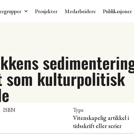
ergrupper
Prosjekter
Medarbeidere
Publikasjoner
tikkens sedimenterin
t som kulturpolitisk
de
ISBN
Type
Vitenskapelig artikkel i
tidsskrift eller serier