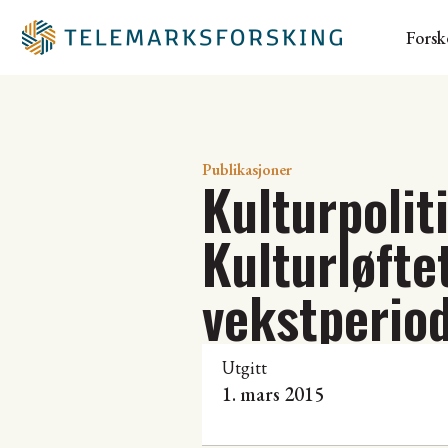
Forsk
Publikasjoner
Kulturpoli
Kulturløfte
vekstperio
Utgitt
1. mars 2015