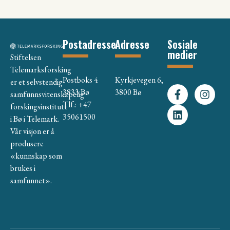
Postadresse
Adresse
Sosiale
medier
Stiftelsen
Telemarksforsking
Postboks 4
Kyrkjevegen 6,
er et selvstendig
3833 Bø
3800 Bø
samfunnsvitenskapelig
Tlf.: +47
forskingsinstitutt
35061500
i Bø i Telemark.
Vår visjon er å
produsere
«kunnskap som
brukes i
samfunnet».