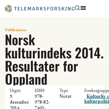
Publikasjoner
Norsk
kulturindeks 2014.
Resultater for
Oppland
Utgitt
ISBN
Type
Forskergrupp
9.
978-
Notat
Kulturliv 
kulturpolit
desember
978-82-
2014
7401-