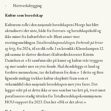
Nettverksbygging
·
Kultur som beredskap
Kulturens rolle i den nasjonale beredskapen i Norge har blitt
aktualisert i det siste, både fra forsvars- og beredskapshold og
ikke minst fra kulturfeltet selv. Blant annet viser
stortingsmeldingen
Totalberedskapsmeldingen Forberedt på kriser
og krig
, fra 2024, til en slik rolle. I en kronikk i Klassekampen 12.
juli samme år skriver direktør i Kulturdirektoratet Kristin
Danielsen at «Et samfunn rikt på kunst og kultur står tryggere
og mer samlet mor en ytre fiende. Skal du ødelegge et land og
fordrive menneskene, tar du kulturen fra dem.» I dette og flere
lignende innlegg trekkes kultur eksplisitt fram som et
virkemiddel i den nasjonale beredskapen mot ytre farer. Det
legges vekt på at dette ikke er noe som bør tas lett på, tvert imot
parafraseres stadig tittelen fra Totalberedskapskommisjonens
NOU-rapport fra 2023. Den het «Nå er det alvor.»