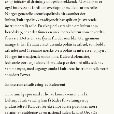
av og initiativ til dreiningen oppsiktsvekkende. Utviklingen er
også interessant fordi den overlapper med kulturens rolle i
Norges generelle utenrikspolitiske virksomhet der
kultur/kulturpolitikk tradisjonelt har spilt en (tilsvarende
instrumentell) rolle. En viktig del av tanken om kultur som
beredskap, er at det finnes en unik, norsk kultur som er verdt å
forsvare. Dette er ikke fjernt fra det som bl.a. UD gjennom
mange år har fremmet i sitt utenrikspolitiske arbeid, som ledd i
arbeidet med å fremme norske tverrpolitiske interesser og syn og
Norges internasjonale omdømme. Kulturdiplomatiet,
kultureksport og kulturell beredskap er dermed ulike sider av
samme mynt, med utgangspunkt i kulturens instrumentelle verdi
som Soft Power.
En instrumentalisering av kulturen?
Et betimelig spørsmål er hvilke konsekvenser en slik
kulturpolitisk vending kan få både i forvaltningen og
praksisfeltet? Kan det for eksempel dreie politikken mer i
retning av etablering av en nasjonal kulturkanon? Og, står