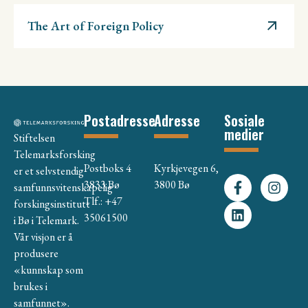
The Art of Foreign Policy
Postadresse
Adresse
Sosiale
medier
Stiftelsen
Telemarksforsking
Postboks 4
Kyrkjevegen 6,
er et selvstendig
3833 Bø
3800 Bø
samfunnsvitenskapelig
Tlf.: +47
forskingsinstitutt
35061500
i Bø i Telemark.
Vår visjon er å
produsere
«kunnskap som
brukes i
samfunnet».