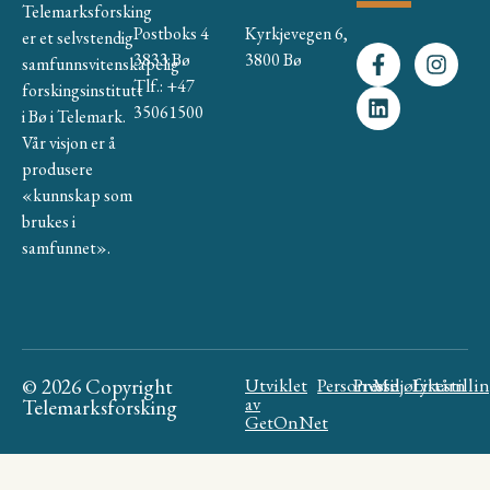
Telemarksforsking
Postboks 4
Kyrkjevegen 6,
er et selvstendig
3833 Bø
3800 Bø
samfunnsvitenskapelig
Tlf.: +47
forskingsinstitutt
35061500
i Bø i Telemark.
Vår visjon er å
produsere
«kunnskap som
brukes i
samfunnet».
© 2026 Copyright
Utviklet
Personvern
Presse
Miljøfyrtårn
Likestilli
av
Telemarksforsking
GetOnNet