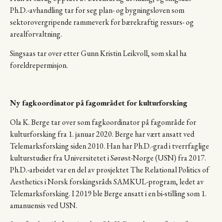
Ph.D.-avhandling tar for seg plan- og bygningsloven som
sektorovergripende rammeverk for bærekraftig ressurs- og
arealforvaltning.
Singsaas tar over etter Gunn Kristin Leikvoll, som skal ha
foreldrepermisjon.
Ny fagkoordinator på fagområdet for kulturforsking
Ola K. Berge tar over som fagkoordinator på fagområde for
kulturforsking fra 1. januar 2020. Berge har vært ansatt ved
Telemarksforsking siden 2010. Han har Ph.D.-grad i tverrfaglige
kulturstudier fra Universitetet i Sørøst-Norge (USN) fra 2017.
Ph.D.-arbeidet var en del av prosjektet The Relational Politics of
Aesthetics i Norsk forskingsråds SAMKUL-program, ledet av
Telemarksforsking. I 2019 ble Berge ansatt i en bi-stilling som 1.
amanuensis ved USN.