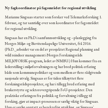
Ny fagkoordinator på fagområdet for regional utvikling
Marianne Singsaas starter som forsker ved Telemarksforsking 1.
februar, og tar samtidig over som koordinator for fagområdet
for regional utvikling.
Singsaas har en Ph.D i samfunnsutvikling og –planlegging fra
Norges Miljø- og Biovitenskapelige Universitet, frå 2016.
(Ph.D._arbeidet var en del av prosjektet Regional planning and
wild reindeer management i Norges Forskningsråds
MILJØFORSK-program, ledet av NMBU.) Hun kommer fra en
lederstilling i miljøforvaltningen og har bred politisk erfaring
både som kommunepolitiker og som medlem av flere rådgivende
nasjonale utvalg. Singsaas er for tiden tilknyttet flere
forskningsrådsprosjekter, og har i tillegg bred erfaring med
brukerstyrte og sektorovergripende FoU-prosjekter. Den
praktiske erfaringen fra politikk og forvaltning i tillegg til
forsking, gjør at impact-prosessen er særlig viktig for Singsaas.
Hun er særlig opptatt av berekraftig utvikling, og Singsaas`