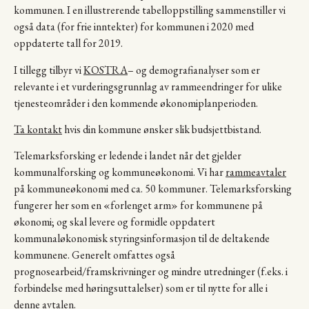
kommunen. I en illustrerende tabelloppstilling sammenstiller vi
også data (for frie inntekter) for kommunen i 2020 med
oppdaterte tall for 2019.
I tillegg tilbyr vi
KOSTRA
– og demografianalyser som er
relevante i et vurderingsgrunnlag av rammeendringer for ulike
tjenesteområder i den kommende økonomiplanperioden.
Ta kontakt
hvis din kommune ønsker slik budsjettbistand.
Telemarksforsking er ledende i landet når det gjelder
kommunalforsking og kommuneøkonomi. Vi har
rammeavtaler
på kommuneøkonomi med ca. 50 kommuner. Telemarksforsking
fungerer her som en «forlenget arm» for kommunene på
økonomi; og skal levere og formidle oppdatert
kommunaløkonomisk styringsinformasjon til de deltakende
kommunene. Generelt omfattes også
prognosearbeid/framskrivninger og mindre utredninger (f.eks. i
forbindelse med høringsuttalelser) som er til nytte for alle i
denne avtalen.