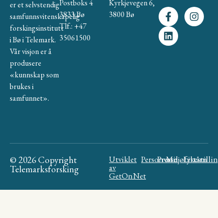
Postboks 4
Kyrkjevegen 6,
er et selvstendig
3833 Bø
3800 Bø
samfunnsvitenskapelig
Tlf.: +47
forskingsinstitutt
35061500
i Bø i Telemark.
Vår visjon er å
produsere
«kunnskap som
brukes i
samfunnet».
© 2026 Copyright
Utviklet
Personvern
Presse
Miljøfyrtårn
Likestilli
av
Telemarksforsking
GetOnNet