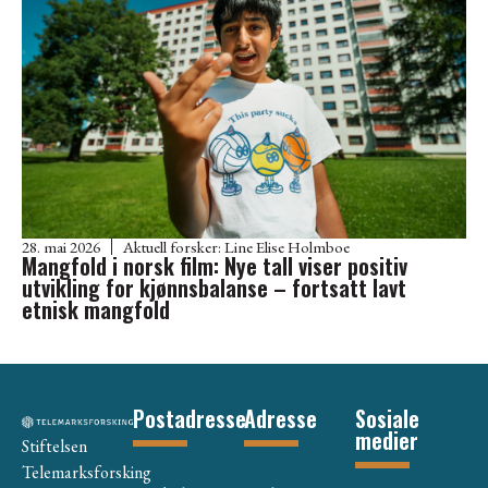
28. mai 2026
Aktuell forsker:
Line Elise Holmboe
Mangfold i norsk film: Nye tall viser positiv
utvikling for kjønnsbalanse – fortsatt lavt
etnisk mangfold
Postadresse
Adresse
Sosiale
medier
Stiftelsen
Telemarksforsking