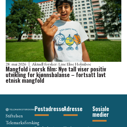
28. mai 2026
Aktuell forsker:
Line Elise Holmboe
Mangfold i norsk film: Nye tall viser positiv
utvikling for kjønnsbalanse – fortsatt lavt
etnisk mangfold
Postadresse
Adresse
Sosiale
medier
Stiftelsen
Telemarksforsking