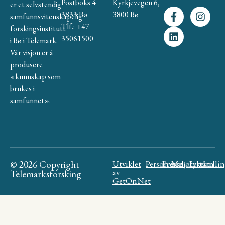
Postboks 4
Kyrkjevegen 6,
er et selvstendig
3833 Bø
3800 Bø
samfunnsvitenskapelig
Tlf.: +47
forskingsinstitutt
35061500
i Bø i Telemark.
Vår visjon er å
produsere
«kunnskap som
brukes i
samfunnet».
© 2026 Copyright
Utviklet
Personvern
Presse
Miljøfyrtårn
Likestilli
av
Telemarksforsking
GetOnNet