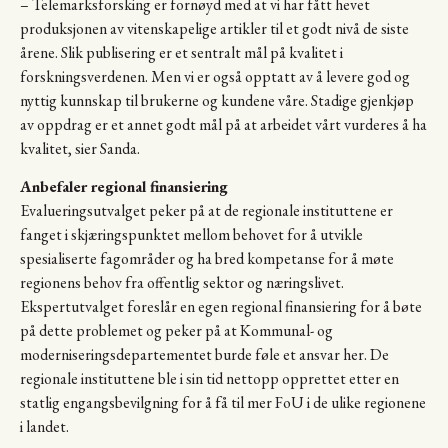
– Telemarksforsking er fornøyd med at vi har fått hevet
produksjonen av vitenskapelige artikler til et godt nivå de siste
årene. Slik publisering er et sentralt mål på kvalitet i
forskningsverdenen. Men vi er også opptatt av å levere god og
nyttig kunnskap til brukerne og kundene våre. Stadige gjenkjøp
av oppdrag er et annet godt mål på at arbeidet vårt vurderes å ha
kvalitet, sier Sanda.
Anbefaler regional finansiering
Evalueringsutvalget peker på at de regionale instituttene er
fanget i skjæringspunktet mellom behovet for å utvikle
spesialiserte fagområder og ha bred kompetanse for å møte
regionens behov fra offentlig sektor og næringslivet.
Ekspertutvalget foreslår en egen regional finansiering for å bøte
på dette problemet og peker på at Kommunal- og
moderniseringsdepartementet burde føle et ansvar her. De
regionale instituttene ble i sin tid nettopp opprettet etter en
statlig engangsbevilgning for å få til mer FoU i de ulike regionene
i landet.