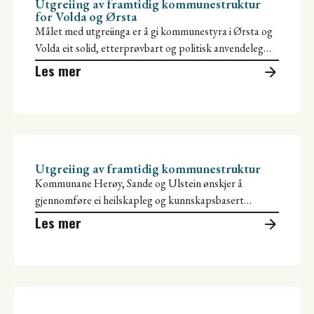
Utgreiing av framtidig kommunestruktur
for Volda og Ørsta
Målet med utgreiinga er å gi kommunestyra i Ørsta og
Volda eit solid, etterprøvbart og politisk anvendeleg
grunnlag for å
Les mer
Utgreiing av framtidig kommunestruktur
Kommunane Herøy, Sande og Ulstein ønskjer å
gjennomføre ei heilskapleg og kunnskapsbasert
utgreiing av ein mogleg ny framtidig kommunestruktur.
Les mer
Kommunane