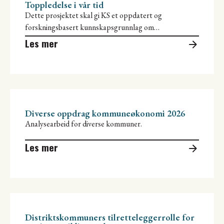
Toppledelse i vår tid
Dette prosjektet skal gi KS et oppdatert og
forskningsbasert kunnskapsgrunnlag om
kommunedirektørens rolle i en tid preget av
Les mer
omfattende samfunnsendringer.
Diverse oppdrag kommuneøkonomi 2026
Analysearbeid for diverse kommuner.
Les mer
Distriktskommuners tilretteleggerrolle for