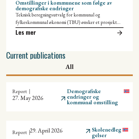
Omstillinger i kommunene som følge av
demografiske endringer
Teknisk beregningsutvalg for kommunal og
fylkeskommunal økonomi (TBU) ønsker et prosjekt
med en rapport som skal belyse hvordan demografiske
Les mer
endringer
Current publications
All
Demografiske
Report
endringer og
27. May 2026
kommunal omstilling
Skolenedleg
29. April 2026
Report
gelser