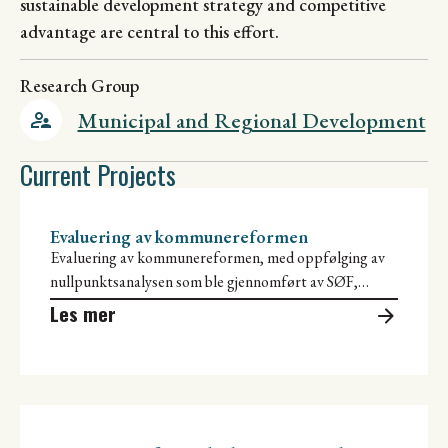
sustainable development strategy and competitive
advantage are central to this effort.
Research Group
Municipal and Regional Development
Current Projects
Evaluering av kommunereformen
Evaluering av kommunereformen, med oppfølging av
nullpunktsanalysen som ble gjennomført av SØF,
Telemarksforsking, NIVI Analyse, BI og
Les mer
Samfunnsøkonomisk analyse.