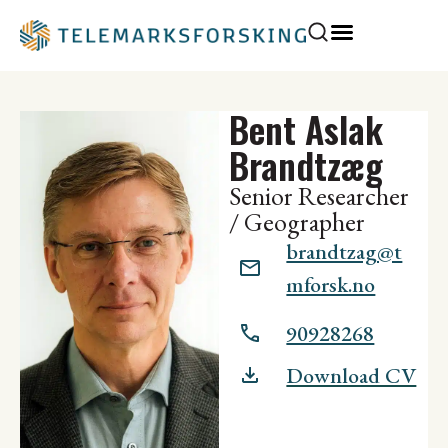
Bent Aslak
Brandtzæg
Senior Researcher
/ Geographer
brandtzag@t
mforsk.no
90928268
Download CV