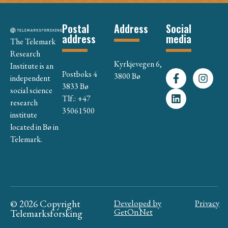
Postal
Address
Social
address
media
The Telemark
Research
Kyrkjevegen 6,
Institute is an
Postboks 4
3800 Bø
independent
3833 Bø
social science
Tlf.: +47
research
35061500
institute
located in Bø in
Telemark.
© 2026 Copyright
Developed by
Privacy
GetOnNet
Telemarksforsking