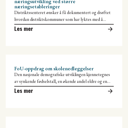
næringsutvikling ved større
næringsetableringer
Distriktssenteret ønsker å få dokumentert og drøftet
hvordan distriktskommuner som har lyktes med å
tiltrekke større, private næringsetableringer har jobbet
Les mer
FoU-oppdrag om skolenedleggelser
Den nasjonale demografiske utviklingen kjennetegnes
av synkende fødselstall, en økende andel eldre og en
redusert andel yrkesaktive, noe som sammen
Les mer