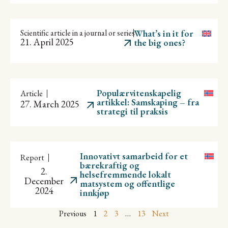
Scientific article in a journal or series
What’s in it for
21. April 2025
the big ones?
Populærvitenskapelig
Article
artikkel: Samskaping – fra
27. March 2025
strategi til praksis
Innovativt samarbeid for et
Report
bærekraftig og
2.
helsefremmende lokalt
December
matsystem og offentlige
2024
innkjøp
Previous
1
2
3
…
13
Next