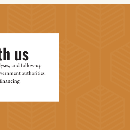
th us
lyses, and follow-up
overnment authorities.
financing.