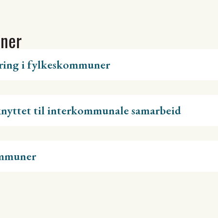
oner
ring i fylkeskommuner
knyttet til interkommunale samarbeid
ommuner