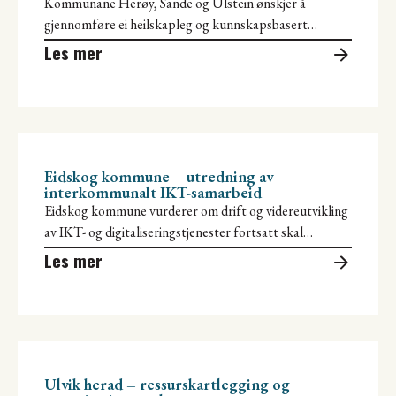
Kommunane Herøy, Sande og Ulstein ønskjer å
gjennomføre ei heilskapleg og kunnskapsbasert
utgreiing av ein mogleg ny framtidig kommunestruktur.
Les mer
Kommunane
Eidskog kommune – utredning av
interkommunalt IKT-samarbeid
Eidskog kommune vurderer om drift og videreutvikling
av IKT- og digitaliseringstjenester fortsatt skal
organiseres i egenregi, eller om hele/deler av
Les mer
Ulvik herad – ressurskartlegging og