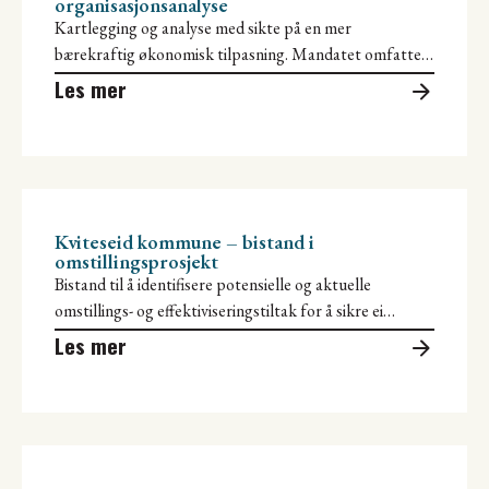
organisasjonsanalyse
Kartlegging og analyse med sikte på en mer
bærekraftig økonomisk tilpasning. Mandatet omfatter
derfor også å komme med forslag til
Les mer
Kviteseid kommune – bistand i
omstillingsprosjekt
Bistand til å identifisere potensielle og aktuelle
omstillings- og effektiviseringstiltak for å sikre ei
bærekraftig økonomisk tilpasning.
Les mer