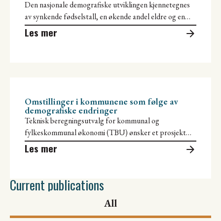
Den nasjonale demografiske utviklingen kjennetegnes
av synkende fødselstall, en økende andel eldre og en
redusert andel yrkesaktive, noe som sammen
Les mer
Omstillinger i kommunene som følge av
demografiske endringer
Teknisk beregningsutvalg for kommunal og
fylkeskommunal økonomi (TBU) ønsker et prosjekt
med en rapport som skal belyse hvordan demografiske
Les mer
endringer
Current publications
All