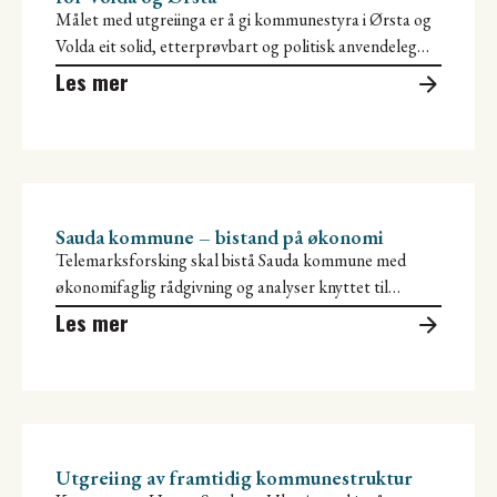
Målet med utgreiinga er å gi kommunestyra i Ørsta og
Volda eit solid, etterprøvbart og politisk anvendeleg
grunnlag for å
Les mer
Sauda kommune – bistand på økonomi
Telemarksforsking skal bistå Sauda kommune med
økonomifaglig rådgivning og analyser knyttet til
budsjett, økonomiplan og økonomioppfølging.
Les mer
Utgreiing av framtidig kommunestruktur